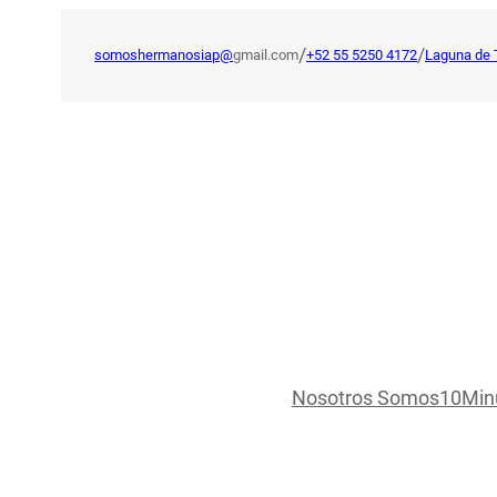
Saltar
al
/
/
somoshermanosiap@
gmail.com
+52 55 5250 4172
Laguna de 
contenido
Nosotros Somos
10Min