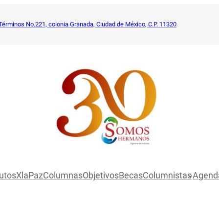
Términos No.221, colonia Granada, Ciudad de México, C.P. 11320
utosXlaPaz
Columnas
Objetivos
Becas
Columnistas
Agend