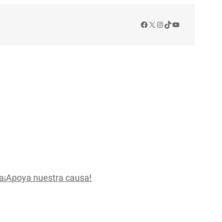
Facebook
X
Instagram
TikTok
YouTube
a
¡Apoya nuestra causa!