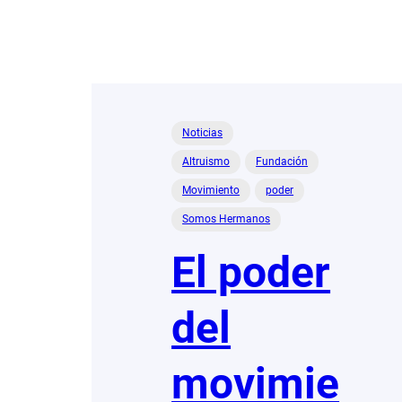
Noticias
Altruismo
Fundación
Movimiento
poder
Somos Hermanos
El poder
del
movimie