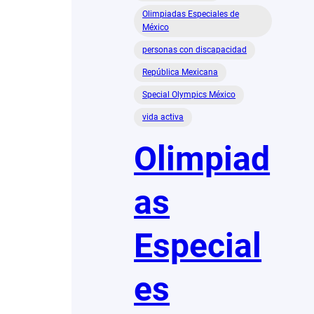
Olimpiadas Especiales de
México
personas con discapacidad
República Mexicana
Special Olympics México
vida activa
Olimpiad
as
Especial
es