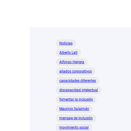
Noticias
Alberto Lati
Alfonso Herrera
aliados corporativos
capacidades diferentes
discapacidad intelectual
fomentar la inclusión
Mauricio Sulaimán
mensaje de inclusión
movimiento social