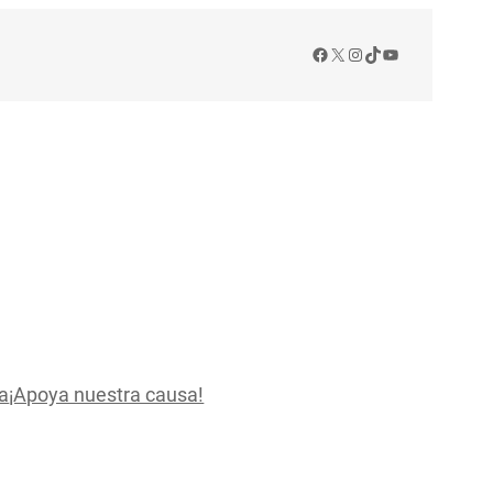
Facebook
X
Instagram
TikTok
YouTube
a
¡Apoya nuestra causa!