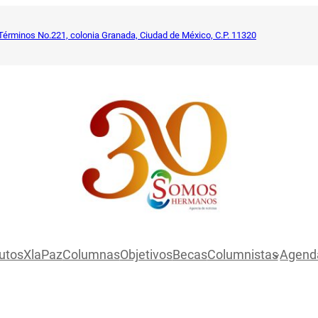
Términos No.221, colonia Granada, Ciudad de México, C.P. 11320
utosXlaPaz
Columnas
Objetivos
Becas
Columnistas
Agend