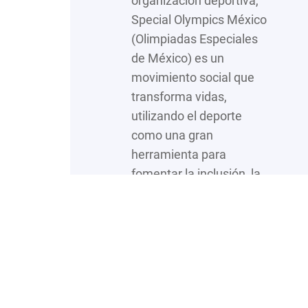
organización deportiva,
Special Olympics México
(Olimpiadas Especiales
de México) es un
movimiento social que
transforma vidas,
utilizando el deporte
como una gran
herramienta para
fomentar la inclusión, la
aceptación y la equidad
para las personas con
capacidades diferentes.
Su misión va más allá de
las medallas y la gloria
deportiva; buscan que…
:
Leer más…