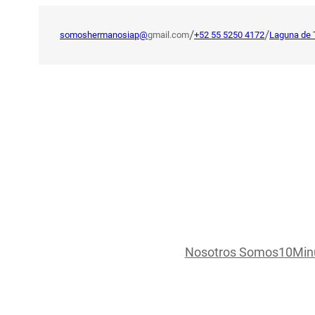
Saltar
al
/
/
somoshermanosiap@
gmail.com
+52 55 5250 4172
Laguna de 
contenido
Nosotros Somos
10Min