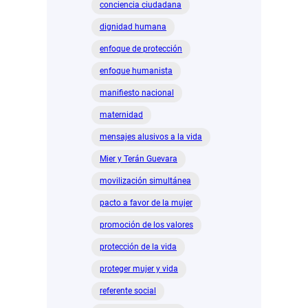
conciencia ciudadana
dignidad humana
enfoque de protección
enfoque humanista
manifiesto nacional
maternidad
mensajes alusivos a la vida
Mier y Terán Guevara
movilización simultánea
pacto a favor de la mujer
promoción de los valores
protección de la vida
proteger mujer y vida
referente social