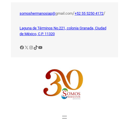
Saltar
al
/
/
somoshermanosiap@
gmail.com
+52 55 5250 4172
contenido
Laguna de Términos No.221, colonia Granada, Ciudad
de México, C.P. 11320
Facebook
X
Instagram
TikTok
YouTube