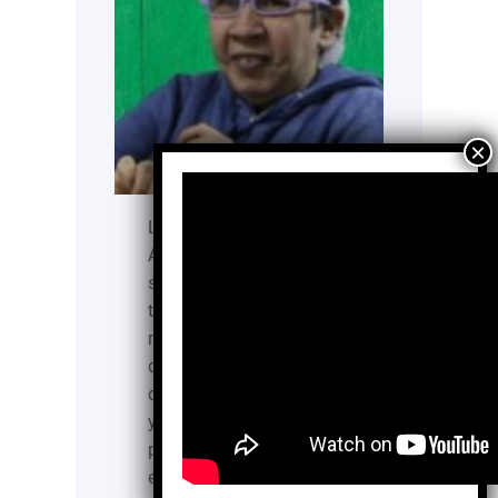
La Fundación Inclúyeme
AC es una organización
sin fines de lucro que
trabaja desde 2008 para
mejorar la calidad de vida
de personas con
discapacidad intelectual
y del espectro autista,
promoviendo su inclusión
en todos los ámbitos de