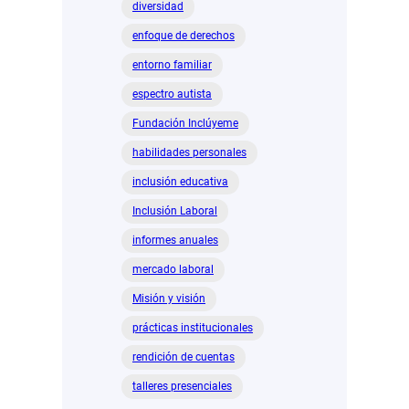
diversidad
enfoque de derechos
entorno familiar
espectro autista
Fundación Inclúyeme
habilidades personales
inclusión educativa
Inclusión Laboral
informes anuales
mercado laboral
Misión y visión
prácticas institucionales
rendición de cuentas
talleres presenciales