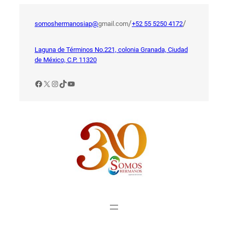
Saltar
al
/
/
somoshermanosiap@
gmail.com
+52 55 5250 4172
contenido
Laguna de Términos No.221, colonia Granada, Ciudad
de México, C.P. 11320
Facebook
X
Instagram
TikTok
YouTube