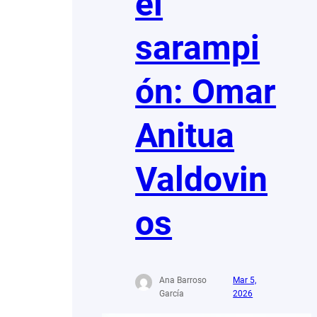
el
sarampi
ón: Omar
Anitua
Valdovin
os
Ana Barroso
Mar 5,
García
2026