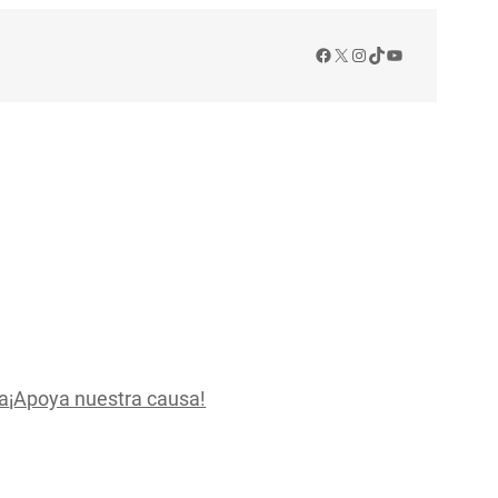
Facebook
X
Instagram
TikTok
YouTube
a
¡Apoya nuestra causa!