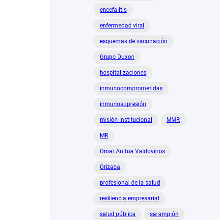
encefalitis
enfermedad viral
esquemas de vacunación
Grupo Duxon
hospitalizaciones
inmunocomprometidas
inmunosupresión
misión institucional
MMR
MR
Omar Anitua Valdovinos
Orizaba
profesional de la salud
resiliencia empresarial
salud pública
sarampión