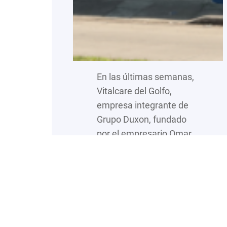
En las últimas semanas,
Vitalcare del Golfo,
empresa integrante de
Grupo Duxon, fundado
por el empresario Omar
Anitua Valdovinos, ha
intensificado sus
campañas orientadas a
la prevención de la salud
en ciudades estratégicas
como Boca del Río,