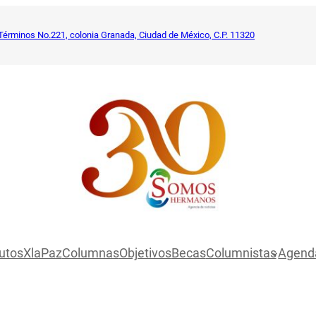
Términos No.221, colonia Granada, Ciudad de México, C.P. 11320
utosXlaPaz
Columnas
Objetivos
Becas
Columnistas
Agend