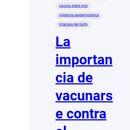
vacuna doble viral
vigilancia epidemiológica
Vitalcare del Golfo
La
importan
cia de
vacunars
e contra