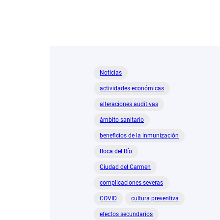
Noticias
actividades económicas
alteraciones auditivas
ámbito sanitario
beneficios de la inmunización
Boca del Río
Ciudad del Carmen
complicaciones severas
COVID
cultura preventiva
efectos secundarios