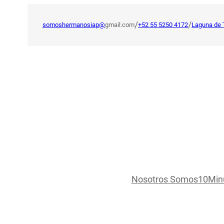
Saltar
al
/
/
somoshermanosiap@
gmail.com
+52 55 5250 4172
Laguna de 
contenido
Nosotros Somos
10Min