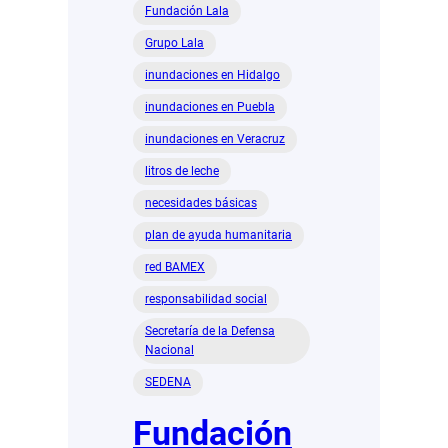
Fundación Lala
Grupo Lala
inundaciones en Hidalgo
inundaciones en Puebla
inundaciones en Veracruz
litros de leche
necesidades básicas
plan de ayuda humanitaria
red BAMEX
responsabilidad social
Secretaría de la Defensa
Nacional
SEDENA
Fundación