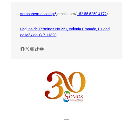
Saltar
al
/
/
somoshermanosiap@
gmail.com
+52 55 5250 4172
contenido
Laguna de Términos No.221, colonia Granada, Ciudad
de México, C.P. 11320
Facebook
X
Instagram
TikTok
YouTube