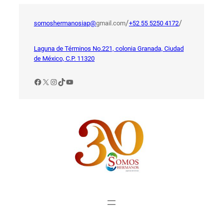
Saltar
al
/
/
somoshermanosiap@
gmail.com
+52 55 5250 4172
contenido
Laguna de Términos No.221, colonia Granada, Ciudad
de México, C.P. 11320
Facebook
X
Instagram
TikTok
YouTube