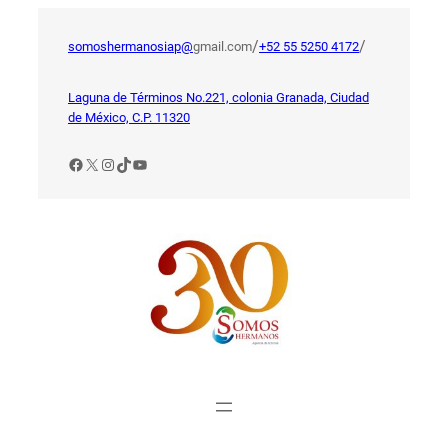
Saltar
al
/
/
somoshermanosiap@
gmail.com
+52 55 5250 4172
contenido
Laguna de Términos No.221, colonia Granada, Ciudad
de México, C.P. 11320
Facebook
X
Instagram
TikTok
YouTube