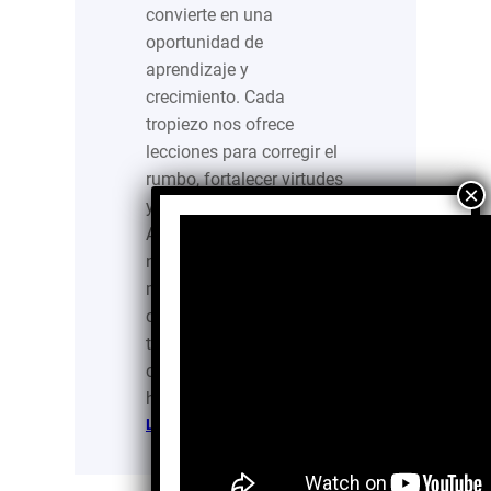
convierte en una
oportunidad de
aprendizaje y
crecimiento. Cada
tropiezo nos ofrece
lecciones para corregir el
rumbo, fortalecer virtudes
y acercarnos al éxito.
Aprender de los fracasos
nos ayuda a crecer en
madurez, resiliencia y
confianza en Dios,
transformando cada
caída en un peldaño
hacia nuevas metas.…
:
Leer más…
Si
somos