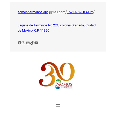
Saltar
al
/
/
somoshermanosiap@
gmail.com
+52 55 5250 4172
contenido
Laguna de Términos No.221, colonia Granada, Ciudad
de México, C.P. 11320
Facebook
X
Instagram
TikTok
YouTube