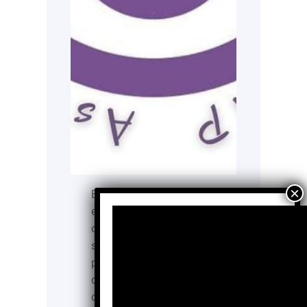
Evitar una degradación
en cualquier enfermedad
o padecimiento siempre
se encuentra en la
prevención e intervención
oportuna. En el caso de la
ceguera es posible