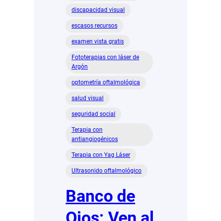
discapacidad visual
escasos recursos
examen vista gratis
Fototerapias con láser de
Argón
optometría oftalmológica
salud visual
seguridad social
Terapia con
antiangiogénicos
Terapia con Yag Láser
Ultrasonido oftalmológico
Banco de
Ojos: Ven al