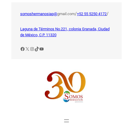
Saltar
al
/
/
somoshermanosiap@
gmail.com
+52 55 5250 4172
contenido
Laguna de Términos No.221, colonia Granada, Ciudad
de México, C.P. 11320
Facebook
X
Instagram
TikTok
YouTube