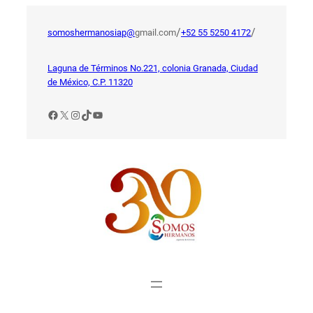
Saltar
al
/
/
somoshermanosiap@
gmail.com
+52 55 5250 4172
contenido
Laguna de Términos No.221, colonia Granada, Ciudad
de México, C.P. 11320
Facebook
X
Instagram
TikTok
YouTube