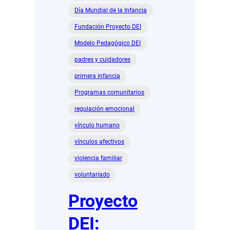
Día Mundial de la Infancia
Fundación Proyecto DEI
Modelo Pedagógico DEI
padres y cuidadores
primera infancia
Programas comunitarios
regulación emocional
vínculo humano
vínculos afectivos
violencia familiar
voluntariado
Proyecto
DEI: