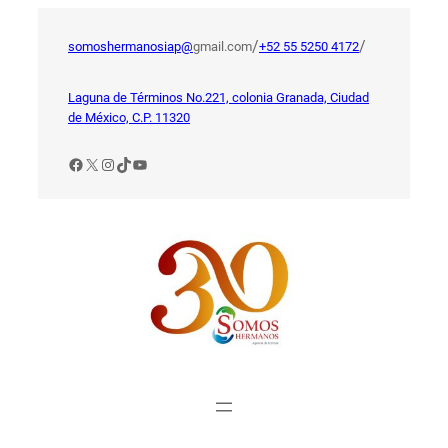
Saltar
al
/
/
somoshermanosiap@
gmail.com
+52 55 5250 4172
contenido
Laguna de Términos No.221, colonia Granada, Ciudad
de México, C.P. 11320
Facebook
X
Instagram
TikTok
YouTube