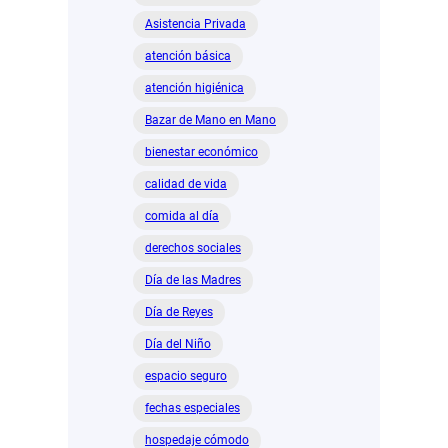
Asistencia Privada
atención básica
atención higiénica
Bazar de Mano en Mano
bienestar económico
calidad de vida
comida al día
derechos sociales
Día de las Madres
Día de Reyes
Día del Niño
espacio seguro
fechas especiales
hospedaje cómodo