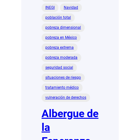
INEGI
Navidad
población total
pobreza dimensional
pobreza en México
pobreza extrema
pobreza moderada
seguridad social
situaciones de riesgo
tratamiento médico
vulneración de derechos
Albergue de
la