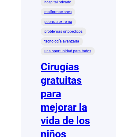
hospital privado
malformaciones
pobreza extrema
problemas ortopédicos
tecnología avanzada
una oportunidad para todos
Cirugías
gratuitas
para
mejorar la
vida de los
niños