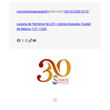
Saltar
al
/
/
somoshermanosiap@
gmail.com
+52 55 5250 4172
contenido
Laguna de Términos No.221, colonia Granada, Ciudad
de México, C.P. 11320
Facebook
X
Instagram
TikTok
YouTube