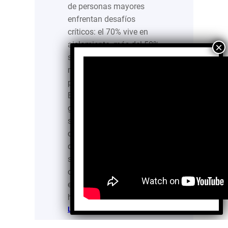
de personas mayores
enfrentan desafíos
críticos: el 70% vive en
aislamiento, más del 50%
sufre discriminación y
más del 80% carece de
pensión o jubilación.
Estas condiciones
generan problemas de
salud física y mental,
como ansiedad,
depresión, riesgo de
suicidio y estrés
oxidativo, factor clave en
enfermedades como
hipertensión, diabetes y…
:
Leer más…
#EnvejecerEsFantástico: