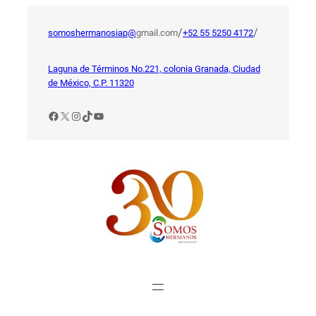
Saltar
al
/
/
somoshermanosiap@
gmail.com
+52 55 5250 4172
contenido
Laguna de Términos No.221, colonia Granada, Ciudad
de México, C.P. 11320
Facebook
X
Instagram
TikTok
YouTube