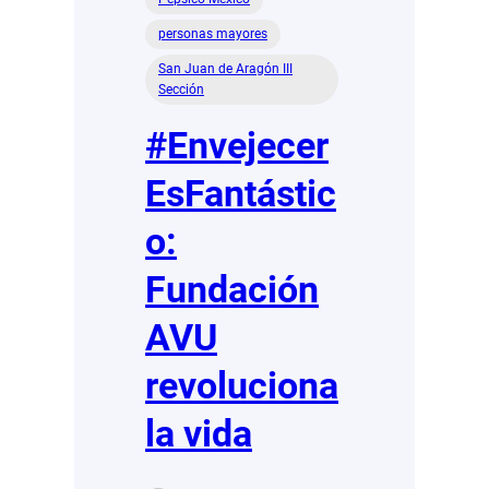
personas mayores
San Juan de Aragón III
Sección
#Envejecer
EsFantástic
o:
Fundación
AVU
revoluciona
la vida