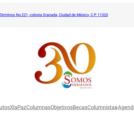
Términos No.221, colonia Granada, Ciudad de México, C.P. 11320
utosXlaPaz
Columnas
Objetivos
Becas
Columnistas
Agend