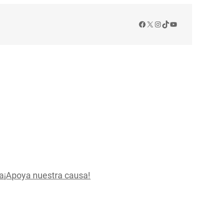
Facebook
X
Instagram
TikTok
YouTube
a
¡Apoya nuestra causa!