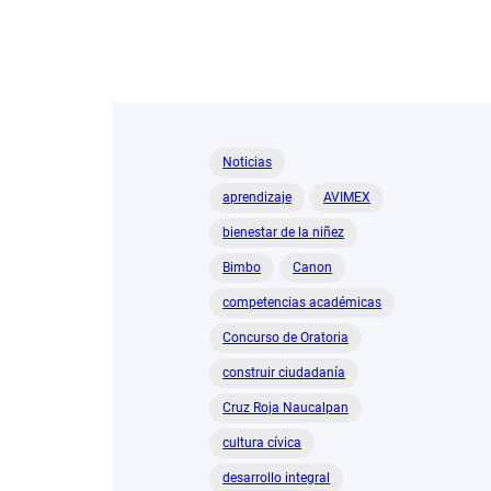
Noticias
aprendizaje
AVIMEX
bienestar de la niñez
Bimbo
Canon
competencias académicas
Concurso de Oratoria
construir ciudadanía
Cruz Roja Naucalpan
cultura cívica
desarrollo integral