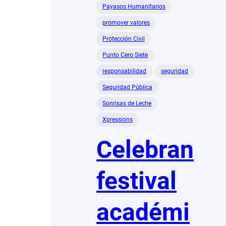
Payasos Humanitarios
promover valores
Protección Civil
Punto Cero Siete
responsabilidad
seguridad
Seguridad Pública
Sonrisas de Leche
Xpressions
Celebran
festival
académi