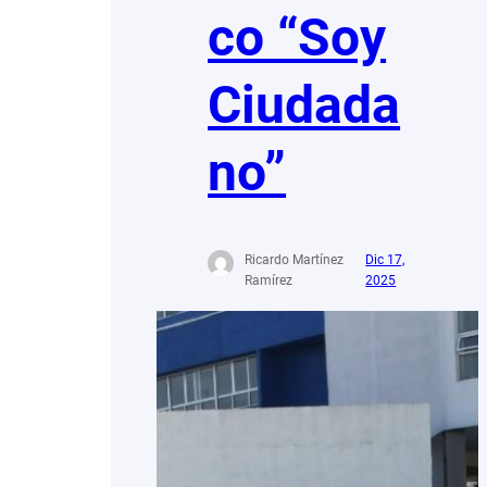
co “Soy
Ciudada
no”
Ricardo Martínez
Dic 17,
Ramírez
2025