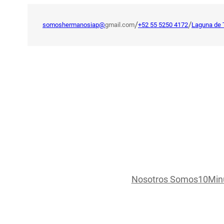
Saltar
al
/
/
somoshermanosiap@
gmail.com
+52 55 5250 4172
Laguna de 
contenido
Nosotros Somos
10Min