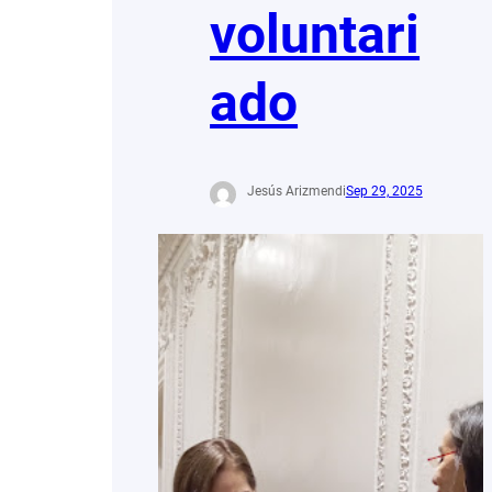
voluntari
ado
Jesús Arizmendi
Sep 29, 2025