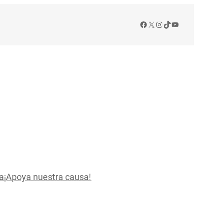
Facebook
X
Instagram
TikTok
YouTube
a
¡Apoya nuestra causa!