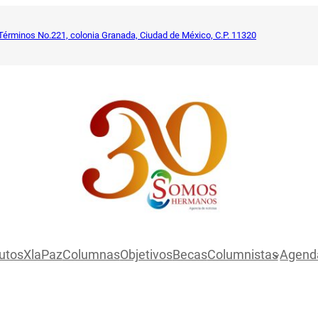
Términos No.221, colonia Granada, Ciudad de México, C.P. 11320
utosXlaPaz
Columnas
Objetivos
Becas
Columnistas
Agend