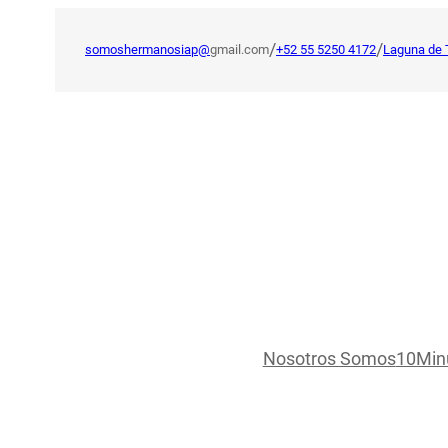
Saltar
al
/
/
somoshermanosiap@
gmail.com
+52 55 5250 4172
Laguna de 
contenido
Nosotros Somos
10Min