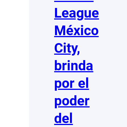
League
México
City,
brinda
por el
poder
del