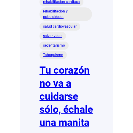
rehabilitación cardiaca
rehabilitación y
autocuidado
salud cardiovascular
salvar vidas
sedentarismo
Tabaquismo
Tu corazón
no va a
cuidarse
sólo, échale
una manita