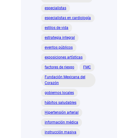
especialistas
especialistas en cardiología
estilos de vida
estrategia integral
eventos públicos
exposiciones artísticas
factores de riesgo
FMC
Fundación Mexicana del
Corazón
gobiernos locales
hábitos saludables
Hipertensión arterial
información médica
instrucción masiva