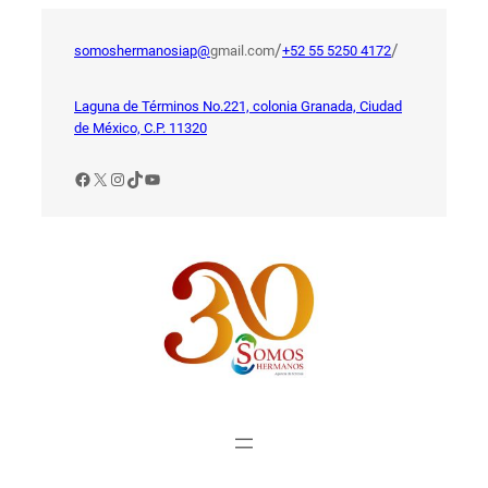
Saltar
al
/
/
somoshermanosiap@
gmail.com
+52 55 5250 4172
contenido
Laguna de Términos No.221, colonia Granada, Ciudad
de México, C.P. 11320
Facebook
X
Instagram
TikTok
YouTube