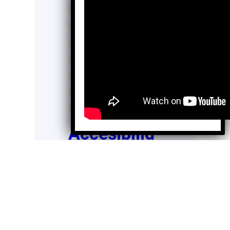
Inyecciones intravítreas
médicos generales
miopía hipermetropía
oncocercosis
presbicia
problemas visuales
retinopatía diabética
Tomografía
tracoma
Accesibilid
ad
oftalmológi
ca a la
población