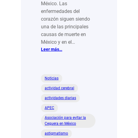
México. Las
enfermedades del
corazón siguen siendo
una de las principales
causas de muerte en
México y en el…
:
Leer más…
Tu
corazón
no
va
Noticias
a
actividad cerebral
cuidarse
sólo,
actividades diarias
échale
APEC
una
manita
Asociación para evitar la
Ceguera en México
astigmatismo