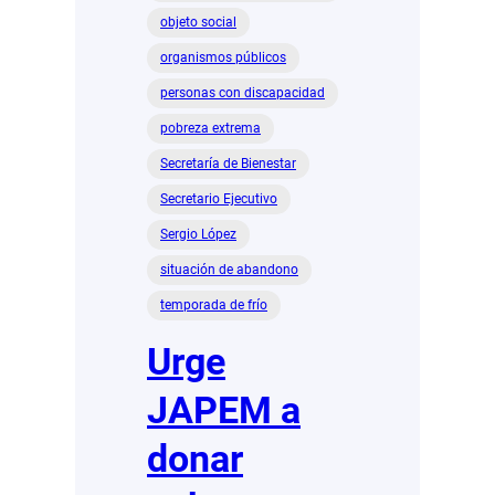
objeto social
organismos públicos
personas con discapacidad
pobreza extrema
Secretaría de Bienestar
Secretario Ejecutivo
Sergio López
situación de abandono
temporada de frío
Urge
JAPEM a
donar