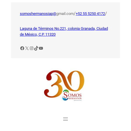
Saltar
al
/
/
somoshermanosiap@
gmail.com
+52 55 5250 4172
contenido
Laguna de Términos No.221, colonia Granada, Ciudad
de México, C.P. 11320
Facebook
X
Instagram
TikTok
YouTube