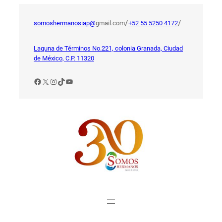
Saltar
al
/
/
somoshermanosiap@
gmail.com
+52 55 5250 4172
contenido
Laguna de Términos No.221, colonia Granada, Ciudad
de México, C.P. 11320
Facebook
X
Instagram
TikTok
YouTube