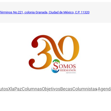
Términos No.221, colonia Granada, Ciudad de México, C.P. 11320
utosXlaPaz
Columnas
Objetivos
Becas
Columnistas
Agend