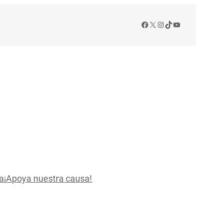
Facebook
X
Instagram
TikTok
YouTube
a
¡Apoya nuestra causa!