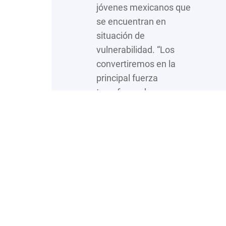
jóvenes mexicanos que
se encuentran en
situación de
vulnerabilidad. “Los
convertiremos en la
principal fuerza
transformadora en
México al empoderar a
individuos mediante
programas sociales,
educativos y deportivos”,
se lee en su…
:
Leer más…
“Es
divertido
quedarse
en