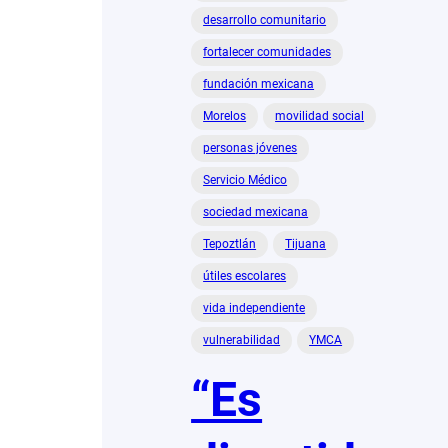
desarrollo comunitario
fortalecer comunidades
fundación mexicana
Morelos
movilidad social
personas jóvenes
Servicio Médico
sociedad mexicana
Tepoztlán
Tijuana
útiles escolares
vida independiente
vulnerabilidad
YMCA
“Es