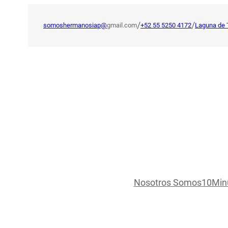
Saltar
al
/
/
somoshermanosiap@
gmail.com
+52 55 5250 4172
Laguna de 
contenido
Nosotros Somos
10Min