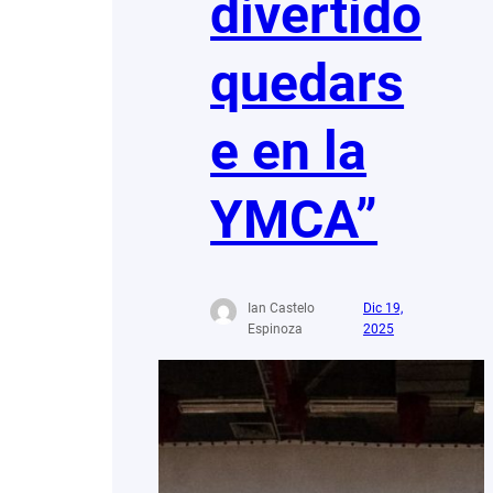
divertido
quedars
e en la
YMCA”
Ian Castelo
Dic 19,
Espinoza
2025