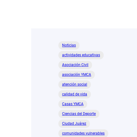
Noticias
actividades educativas
Asociación Civil
asociación YMCA
atención social
calidad de vida
Casas YMCA
Ciencias del Deporte
Ciudad Juárez
comunidades vulnerables