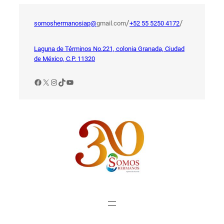
Saltar
al
/
/
somoshermanosiap@
gmail.com
+52 55 5250 4172
contenido
Laguna de Términos No.221, colonia Granada, Ciudad
de México, C.P. 11320
Facebook
X
Instagram
TikTok
YouTube