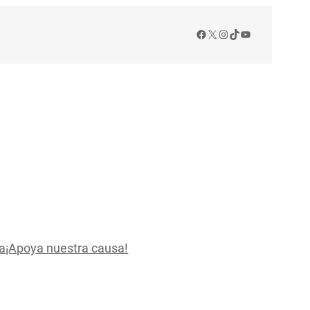
Facebook
X
Instagram
TikTok
YouTube
a
¡Apoya nuestra causa!