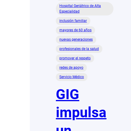
Hospital Geriátrico de Alta
Especialidad
inclusión familiar
mayores de 60 años
nuevas generaciones
profesionales de la salud
promover el respeto
redes de apoyo
Servicio Médico
GIG
impulsa
un