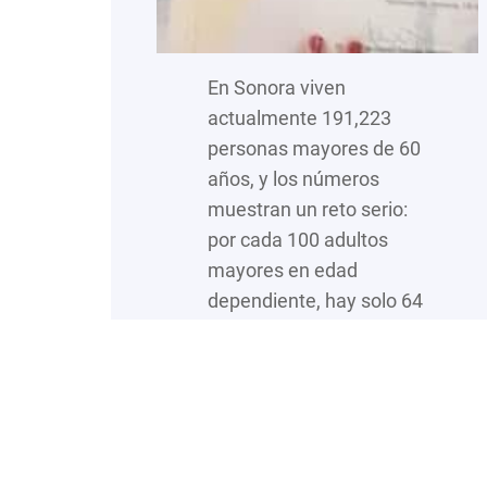
En Sonora viven
actualmente 191,223
personas mayores de 60
años, y los números
muestran un reto serio:
por cada 100 adultos
mayores en edad
dependiente, hay solo 64
personas en edad
productiva para
respaldarlos. A esto se
suma que el 85% carece
de servicio médico o
seguro popular, lo que los