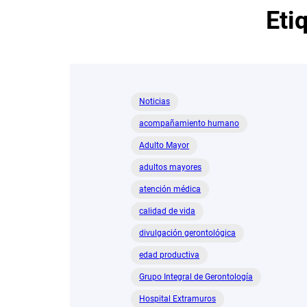
Eti
Noticias
acompañamiento humano
Adulto Mayor
adultos mayores
atención médica
calidad de vida
divulgación gerontológica
edad productiva
Grupo Integral de Gerontología
Hospital Extramuros