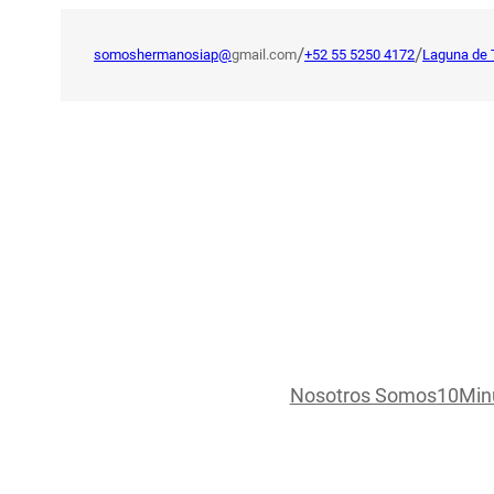
Saltar
al
/
/
somoshermanosiap@
gmail.com
+52 55 5250 4172
Laguna de 
contenido
Nosotros Somos
10Min