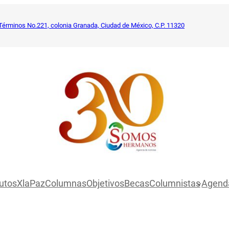
Términos No.221, colonia Granada, Ciudad de México, C.P. 11320
utosXlaPaz
Columnas
Objetivos
Becas
Columnistas
Agend