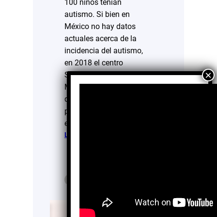
100 niños tenían
autismo. Si bien en
México no hay datos
actuales acerca de la
incidencia del autismo,
en 2018 el centro
Spectrum Therapy Center
México, mencionó que 1
de cada 115 personas
padece trastorno del
espectro…
:
Leer más…
Esperanza
para
el
Autismo
Ana Barroso
Ago 3,
IAP:
García
2025
Compromiso
y