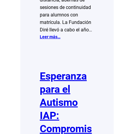
sesiones de continuidad
para alumnos con
matrícula. La Fundación
Diré llevó a cabo el año…
:
Leer más…
Ofrecen
a
periodistas
Talleres
de
Esperanza
capacitación
y
para el
perfeccionamiento
Autismo
IAP:
Compromis