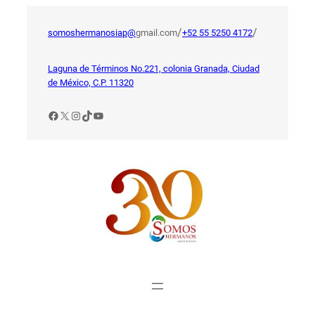
Saltar
al
/
/
somoshermanosiap@
gmail.com
+52 55 5250 4172
contenido
Laguna de Términos No.221, colonia Granada, Ciudad
de México, C.P. 11320
Facebook
X
Instagram
TikTok
YouTube