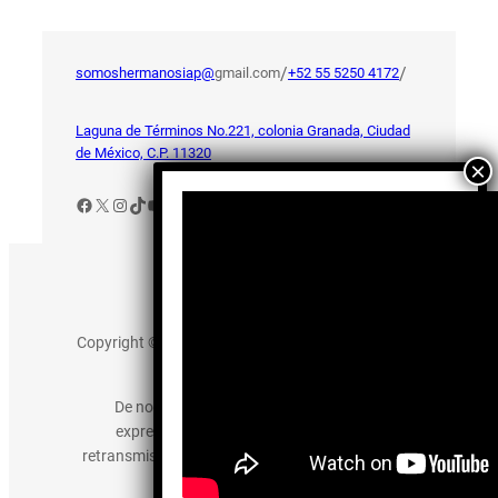
/
/
somoshermanosiap@
gmail.com
+52 55 5250 4172
Laguna de Términos No.221, colonia Granada, Ciudad
de México, C.P. 11320
Facebook
X
Instagram
TikTok
YouTube
Aviso de Privacidad
Copyright © 2025 somos-hermanos.mx. Todos los
derechos reservados.
De no existir previa autorización, queda
expresamente prohibida la publicación,
retransmisión, edición y cualquier otro uso de los
contenidos.