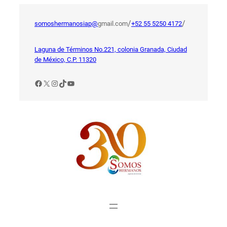
Saltar
al
/
/
somoshermanosiap@
gmail.com
+52 55 5250 4172
contenido
Laguna de Términos No.221, colonia Granada, Ciudad
de México, C.P. 11320
Facebook
X
Instagram
TikTok
YouTube