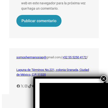
web en este navegador para la próxima vez
que haga un comentario.
/
/
somoshermanosiap@
gmail.com
+52 55 5250 4172
Laguna de Términos No.221, colonia Granada, Ciudad
de México, C.P. 11320
Facebook
X
Instagram
TikTok
YouTube
Aviso de Privacidad