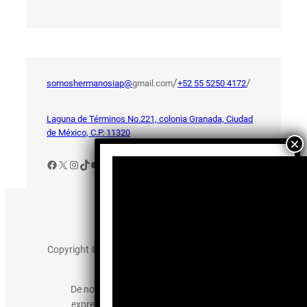
/
/
somoshermanosiap@
gmail.com
+52 55 5250 4172
Laguna de Términos No.221, colonia Granada, Ciudad
de México, C.P. 11320
Facebook
X
Instagram
TikTok
YouTube
Aviso de Privacidad
Copyright © 2025 somos-hermanos.mx. Todos los
derechos reservados.
De no existir previa autorización, queda
expresamente prohibida la publicación,