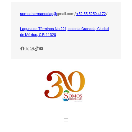
Saltar
al
/
/
somoshermanosiap@
gmail.com
+52 55 5250 4172
contenido
Laguna de Términos No.221, colonia Granada, Ciudad
de México, C.P. 11320
Facebook
X
Instagram
TikTok
YouTube