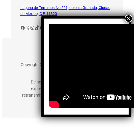
Laguna de Términos No.221, colonia Granada, Ciudad
de México, C.P. 11320
Facebook
X
Instagram
TikTok
YouTube
Aviso de Privacidad
Copyright © 2025 somos-hermanos.mx. Todos los
derechos reservados.
De no existir previa autorización, queda
expresamente prohibida la publicación,
retransmisión, edición y cualquier otro uso de los
contenidos.