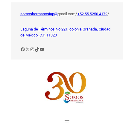
Saltar
al
/
/
somoshermanosiap@
gmail.com
+52 55 5250 4172
contenido
Laguna de Términos No.221, colonia Granada, Ciudad
de México, C.P. 11320
Facebook
X
Instagram
TikTok
YouTube