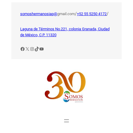
Saltar
al
/
/
somoshermanosiap@
gmail.com
+52 55 5250 4172
contenido
Laguna de Términos No.221, colonia Granada, Ciudad
de México, C.P. 11320
Facebook
X
Instagram
TikTok
YouTube