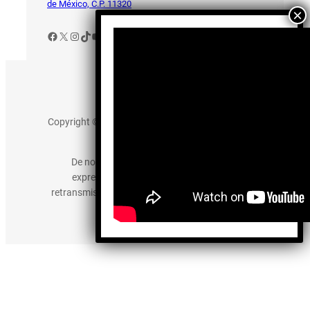
de México, C.P. 11320
Facebook
X
Instagram
TikTok
YouTube
Aviso de Privacidad
Copyright © 2025 somos-hermanos.mx. Todos los
derechos reservados.
De no existir previa autorización, queda
expresamente prohibida la publicación,
retransmisión, edición y cualquier otro uso de los
contenidos.