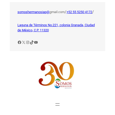
Saltar
al
/
/
somoshermanosiap@
gmail.com
+52 55 5250 4172
contenido
Laguna de Términos No.221, colonia Granada, Ciudad
de México, C.P. 11320
Facebook
X
Instagram
TikTok
YouTube