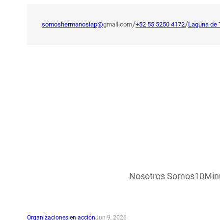
Saltar
al
/
/
somoshermanosiap@
gmail.com
+52 55 5250 4172
Laguna de 
contenido
Nosotros Somos
10Min
Organizaciones en acción
Jun 9, 2026