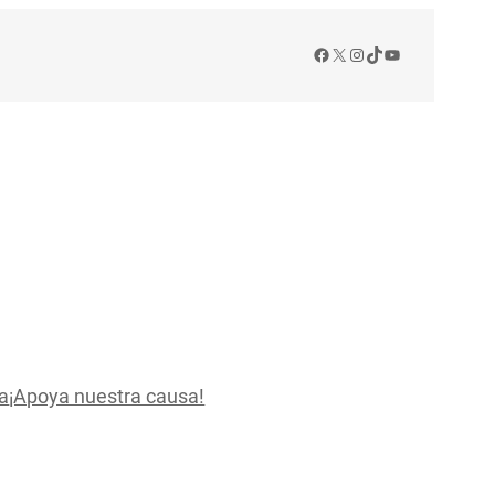
Facebook
X
Instagram
TikTok
YouTube
a
¡Apoya nuestra causa!