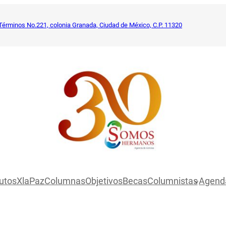
Términos No.221, colonia Granada, Ciudad de México, C.P. 11320
utosXlaPaz
Columnas
Objetivos
Becas
Columnistas
Agend