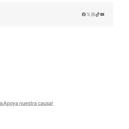
Facebook
X
Instagram
TikTok
YouTube
a
¡Apoya nuestra causa!