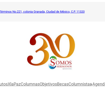
Términos No.221, colonia Granada, Ciudad de México, C.P. 11320
utosXlaPaz
Columnas
Objetivos
Becas
Columnistas
Agend