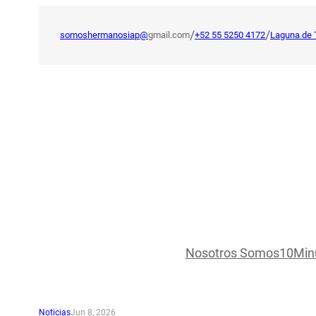
Saltar
al
/
/
somoshermanosiap@
gmail.com
+52 55 5250 4172
Laguna de 
contenido
Nosotros Somos
10Min
Noticias
Jun 8, 2026