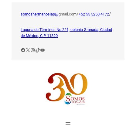
Saltar
al
/
/
somoshermanosiap@
gmail.com
+52 55 5250 4172
contenido
Laguna de Términos No.221, colonia Granada, Ciudad
de México, C.P. 11320
Facebook
X
Instagram
TikTok
YouTube