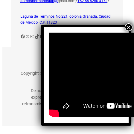
/
/
somoshermanosiap@
gmail.com
+52 55 5250 4172
Laguna de Términos No.221, colonia Granada, Ciudad
de México, C.P. 11320
Facebook
X
Instagram
TikTok
YouTube
Aviso de Privacidad
Copyright © 2025 somos-hermanos.mx. Todos los
derechos reservados.
De no existir previa autorización, queda
expresamente prohibida la publicación,
retransmisión, edición y cualquier otro uso de los
contenidos.