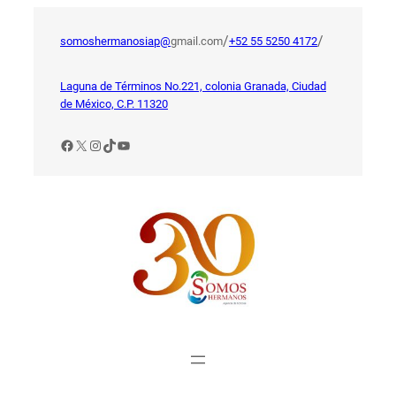
Saltar
al
/
/
somoshermanosiap@
gmail.com
+52 55 5250 4172
contenido
Laguna de Términos No.221, colonia Granada, Ciudad
de México, C.P. 11320
Facebook
X
Instagram
TikTok
YouTube