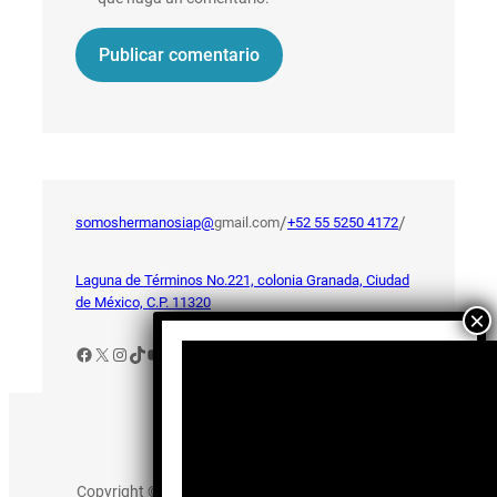
/
/
somoshermanosiap@
gmail.com
+52 55 5250 4172
Laguna de Términos No.221, colonia Granada, Ciudad
de México, C.P. 11320
Facebook
X
Instagram
TikTok
YouTube
Aviso de Privacidad
Copyright © 2025 somos-hermanos.mx. Todos los