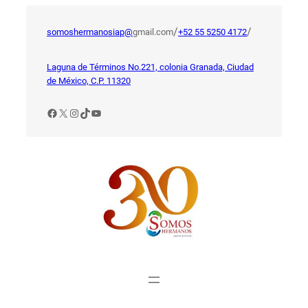
Saltar
al
/
/
somoshermanosiap@
gmail.com
+52 55 5250 4172
contenido
Laguna de Términos No.221, colonia Granada, Ciudad
de México, C.P. 11320
Facebook
X
Instagram
TikTok
YouTube