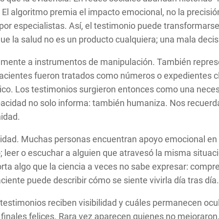
o. El algoritmo premia el impacto emocional, no la precis
 por especialistas. Así, el testimonio puede transformars
 la salud no es un producto cualquiera; una mala decisió
nicamente a instrumentos de manipulación. También repre
 pacientes fueron tratados como números o expedientes c
ico. Los testimonios surgieron entonces como una neces
apacidad no solo informa: también humaniza. Nos recuer
nidad.
idad. Muchas personas encuentran apoyo emocional en e
o; leer o escuchar a alguien que atravesó la misma situa
porta algo que la ciencia a veces no sabe expresar: comp
ente puede describir cómo se siente vivirla día tras día
é testimonios reciben visibilidad y cuáles permanecen oc
 finales felices. Rara vez aparecen quienes no mejoraron