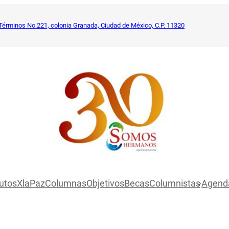
Términos No.221, colonia Granada, Ciudad de México, C.P. 11320
utosXlaPaz
Columnas
Objetivos
Becas
Columnistas
Agend