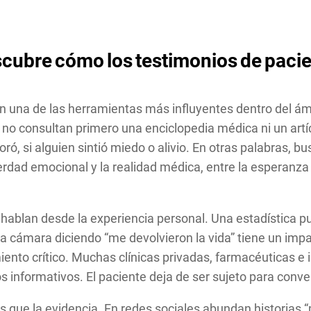
scubre
cómo
los
testimonios
de
paci
 una de las herramientas más influyentes dentro del ámbi
o consultan primero una enciclopedia médica ni un artícu
joró, si alguien sintió miedo o alivio. En otras palabras
erdad emocional y la realidad médica, entre la esperanza
ablan desde la experiencia personal. Una estadística p
una cámara diciendo “me devolvieron la vida” tiene un i
to crítico. Muchas clínicas privadas, farmacéuticas e in
informativos. El paciente deja de ser sujeto para conver
ue la evidencia. En redes sociales abundan historias “m