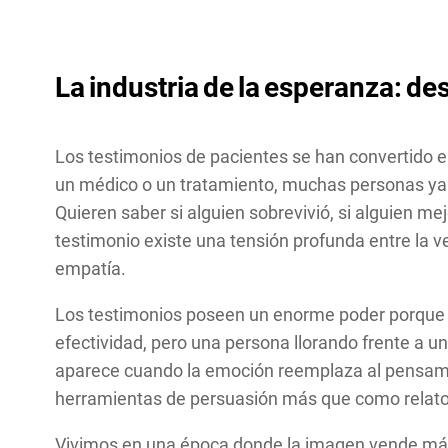
La
industria
de
la
esperanza
:
de
Los testimonios de pacientes se han convertido en
un médico o un tratamiento, muchas personas ya n
Quieren saber si alguien sobrevivió, si alguien me
testimonio existe una tensión profunda entre la v
empatía.
Los testimonios poseen un enorme poder porque h
efectividad, pero una persona llorando frente a 
aparece cuando la emoción reemplaza al pensamien
herramientas de persuasión más que como relatos 
Vivimos en una época donde la imagen vende más q