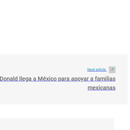
Next article
onald llega a México para apoyar a familias
mexicanas