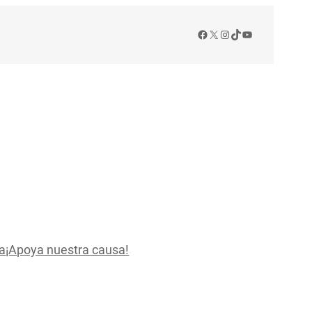
Facebook
X
Instagram
TikTok
YouTube
a
¡Apoya nuestra causa!