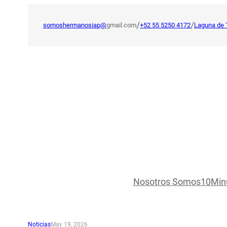
Saltar
al
/
/
somoshermanosiap@
gmail.com
+52 55 5250 4172
Laguna de 
contenido
Nosotros Somos
10Min
Noticias
May 19, 2026