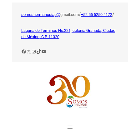
Saltar
al
/
/
somoshermanosiap@
gmail.com
+52 55 5250 4172
contenido
Laguna de Términos No.221, colonia Granada, Ciudad
de México, C.P. 11320
Facebook
X
Instagram
TikTok
YouTube