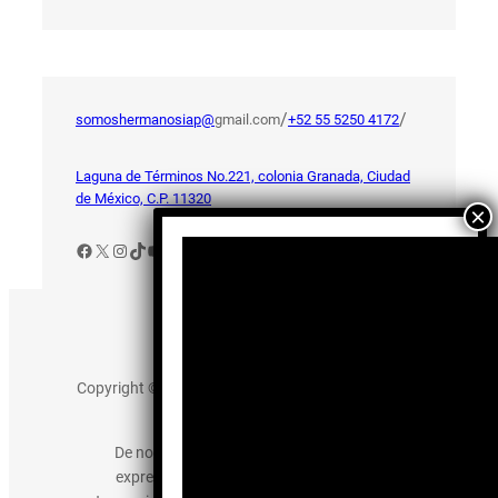
/
/
somoshermanosiap@
gmail.com
+52 55 5250 4172
Laguna de Términos No.221, colonia Granada, Ciudad
de México, C.P. 11320
Facebook
X
Instagram
TikTok
YouTube
Aviso de Privacidad
Copyright © 2025 somos-hermanos.mx. Todos los
derechos reservados.
De no existir previa autorización, queda
expresamente prohibida la publicación,