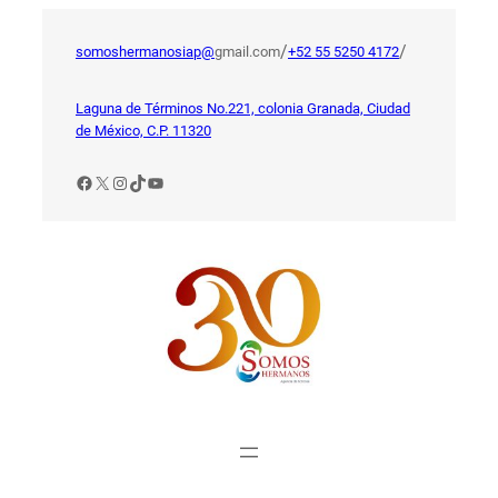
Saltar
al
/
/
somoshermanosiap@
gmail.com
+52 55 5250 4172
contenido
Laguna de Términos No.221, colonia Granada, Ciudad
de México, C.P. 11320
Facebook
X
Instagram
TikTok
YouTube