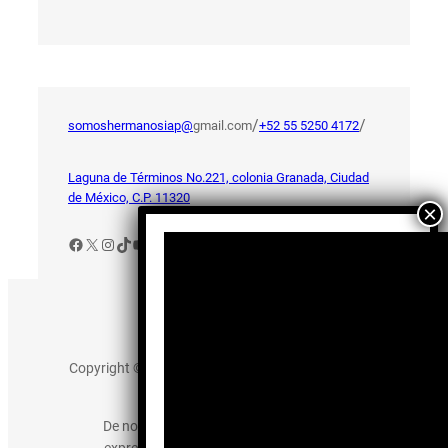
/
/
somoshermanosiap@
gmail.com
+52 55 5250 4172
Laguna de Términos No.221, colonia Granada, Ciudad
de México, C.P. 11320
Facebook
X
Instagram
TikTok
YouTube
Aviso de Privacidad
Copyright © 2025 somos-hermanos.mx. Todos los
derechos reservados.
De no existir previa autorización, queda
expresamente prohibida la publicación,