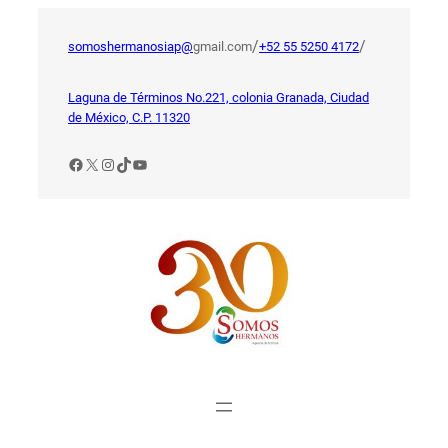
Saltar
al
/
/
somoshermanosiap@
gmail.com
+52 55 5250 4172
contenido
Laguna de Términos No.221, colonia Granada, Ciudad
de México, C.P. 11320
Facebook
X
Instagram
TikTok
YouTube