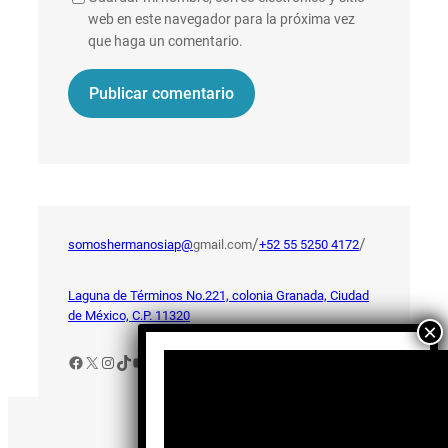
web en este navegador para la próxima vez
que haga un comentario.
/
/
somoshermanosiap@
gmail.com
+52 55 5250 4172
Laguna de Términos No.221, colonia Granada, Ciudad
de México, C.P. 11320
Facebook
X
Instagram
TikTok
YouTube