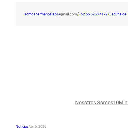
Saltar
al
/
/
somoshermanosiap@
gmail.com
+52 55 5250 4172
Laguna de 
contenido
Nosotros Somos
10Min
Noticias
Abr 6, 2026