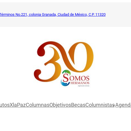
Términos No.221, colonia Granada, Ciudad de México, C.P. 11320
utosXlaPaz
Columnas
Objetivos
Becas
Columnistas
Agend