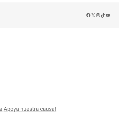
Facebook
X
Instagram
TikTok
YouTube
a
¡Apoya nuestra causa!