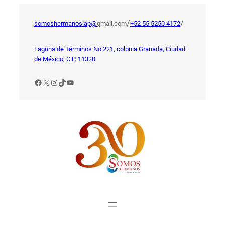
Saltar
al
/
/
somoshermanosiap@
gmail.com
+52 55 5250 4172
contenido
Laguna de Términos No.221, colonia Granada, Ciudad
de México, C.P. 11320
Facebook
X
Instagram
TikTok
YouTube