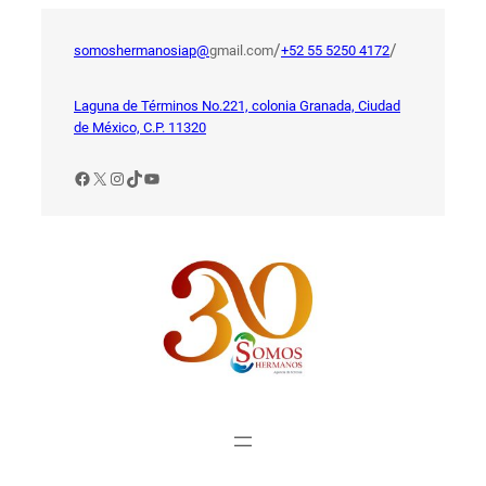
Saltar
al
/
/
somoshermanosiap@
gmail.com
+52 55 5250 4172
contenido
Laguna de Términos No.221, colonia Granada, Ciudad
de México, C.P. 11320
Facebook
X
Instagram
TikTok
YouTube