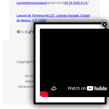
/
/
somoshermanosiap@
gmail.com
+52 55 5250 4172
Laguna de Términos No.221, colonia Granada, Ciudad
de México, C.P. 11320
Facebook
X
Instagram
TikTok
YouTube
Aviso de Privacidad
Copyright © 2025 somos-hermanos.mx. Todos los
derechos reservados.
De no existir previa autorización, queda
expresamente prohibida la publicación,
retransmisión, edición y cualquier otro uso de los
contenidos.