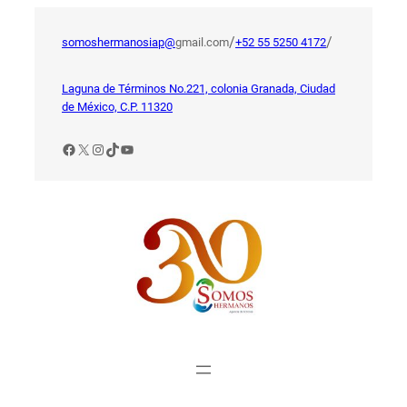
Saltar
al
/
/
somoshermanosiap@
gmail.com
+52 55 5250 4172
contenido
Laguna de Términos No.221, colonia Granada, Ciudad
de México, C.P. 11320
Facebook
X
Instagram
TikTok
YouTube