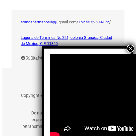
/
/
somoshermanosiap@
gmail.com
+52 55 5250 4172
Laguna de Términos No.221, colonia Granada, Ciudad
de México, C.P. 11320
Facebook
X
Instagram
TikTok
YouTube
Aviso de Privacidad
Copyright © 2025 somos-hermanos.mx. Todos los
derechos reservados.
De no existir previa autorización, queda
expresamente prohibida la publicación,
retransmisión, edición y cualquier otro uso de los
contenidos.