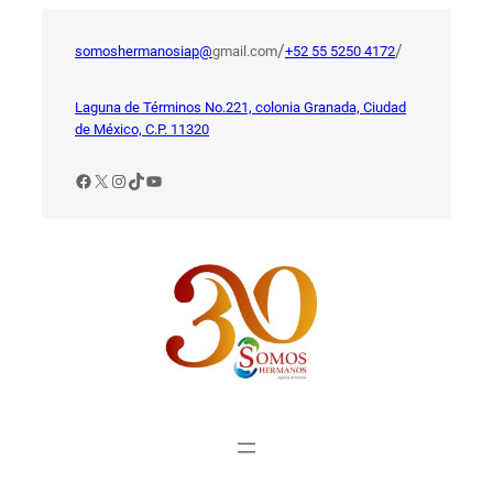
Saltar
al
/
/
somoshermanosiap@
gmail.com
+52 55 5250 4172
contenido
Laguna de Términos No.221, colonia Granada, Ciudad
de México, C.P. 11320
Facebook
X
Instagram
TikTok
YouTube