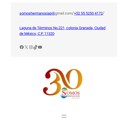
Saltar
al
/
/
somoshermanosiap@
gmail.com
+52 55 5250 4172
contenido
Laguna de Términos No.221, colonia Granada, Ciudad
de México, C.P. 11320
Facebook
X
Instagram
TikTok
YouTube