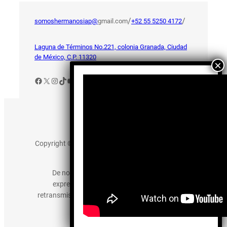
/
/
somoshermanosiap@
gmail.com
+52 55 5250 4172
Laguna de Términos No.221, colonia Granada, Ciudad
de México, C.P. 11320
Facebook
X
Instagram
TikTok
YouTube
Aviso de Privacidad
Copyright © 2025 somos-hermanos.mx. Todos los
derechos reservados.
De no existir previa autorización, queda
expresamente prohibida la publicación,
retransmisión, edición y cualquier otro uso de los
contenidos.