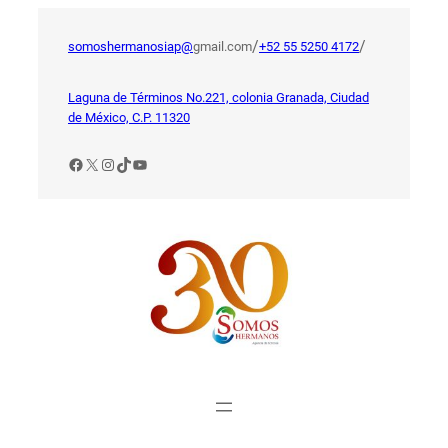
Saltar
al
/
/
somoshermanosiap@
gmail.com
+52 55 5250 4172
contenido
Laguna de Términos No.221, colonia Granada, Ciudad
de México, C.P. 11320
Facebook
X
Instagram
TikTok
YouTube