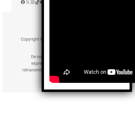
Facebook
X
Instagram
TikTok
YouTube
Aviso de Privacidad
Copyright © 2025 somos-hermanos.mx. Todos los
derechos reservados.
De no existir previa autorización, queda
expresamente prohibida la publicación,
retransmisión, edición y cualquier otro uso de los
contenidos.