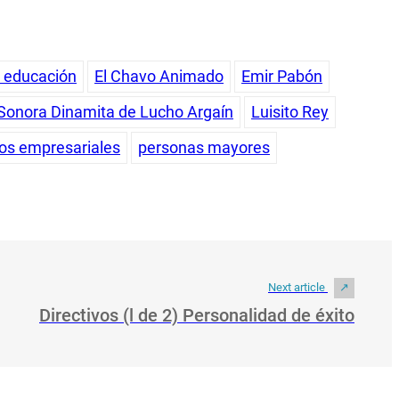
a educación
El Chavo Animado
Emir Pabón
Sonora Dinamita de Lucho Argaín
Luisito Rey
os empresariales
personas mayores
Next article
Directivos (l de 2) Personalidad de éxito