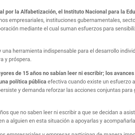
 por la Alfabetización, el Instituto Nacional para la Ed
os empresariales, instituciones gubernamentales, sector
boración mediante el cual suman esfuerzos para sensibili
na herramienta indispensable para el desarrollo individua
va y próspera.
res de 15 años no sabían leer ni escribir; los avances
 una política pública
efectiva cuando existe un esfuerzo a
 persiste y demanda reforzar las acciones conjuntas para g
os que no saben leer ni escribir a que se decidan a asist
n a alguien en esta situación a apoyarlas y acompañarl
mos empresariales y empresas participan de manera impor