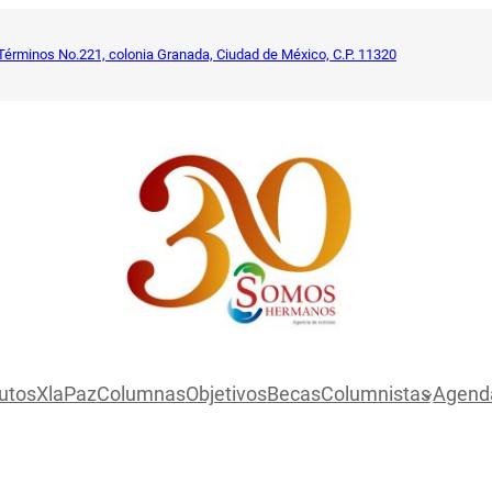
Términos No.221, colonia Granada, Ciudad de México, C.P. 11320
utosXlaPaz
Columnas
Objetivos
Becas
Columnistas
Agend