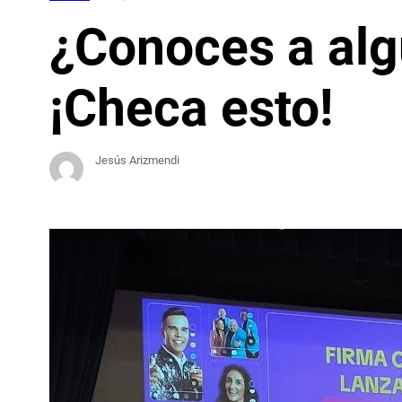
¿Conoces a algu
¡Checa esto!
Jesús Arizmendi