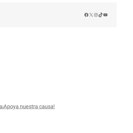
Facebook
X
Instagram
TikTok
YouTube
a
¡Apoya nuestra causa!