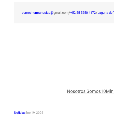
Saltar
al
/
/
somoshermanosiap@
gmail.com
+52 55 5250 4172
Laguna de 
contenido
Nosotros Somos
10Min
Noticias
Ene 19, 2026