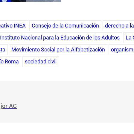
cativo INEA
Consejo de la Comunicación
derecho a l
Instituto Nacional para la Educación de los Adultos
La 
sta
Movimiento Social por la Alfabetización
organism
ío Roma
sociedad civil
ejor AC