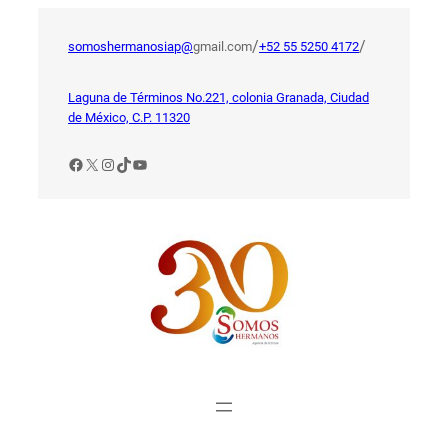
Saltar
al
/
/
somoshermanosiap@
gmail.com
+52 55 5250 4172
contenido
Laguna de Términos No.221, colonia Granada, Ciudad
de México, C.P. 11320
Facebook
X
Instagram
TikTok
YouTube