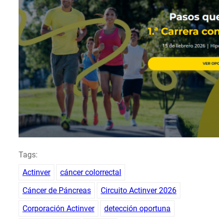
Tags:
Actinver
cáncer colorrectal
Cáncer de Páncreas
Circuito Actinver 2026
Corporación Actinver
detección oportuna