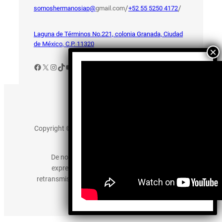
/
/
somoshermanosiap@
gmail.com
+52 55 5250 4172
Laguna de Términos No.221, colonia Granada, Ciudad
de México, C.P. 11320
Facebook
X
Instagram
TikTok
YouTube
Aviso de Privacidad
Copyright © 2025 somos-hermanos.mx. Todos los
derechos reservados.
De no existir previa autorización, queda
expresamente prohibida la publicación,
retransmisión, edición y cualquier otro uso de los
contenidos.