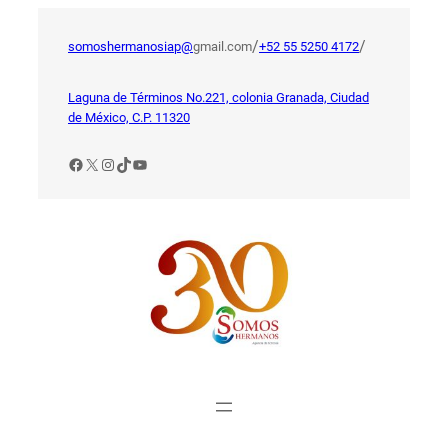
Saltar
al
/
/
somoshermanosiap@
gmail.com
+52 55 5250 4172
contenido
Laguna de Términos No.221, colonia Granada, Ciudad
de México, C.P. 11320
Facebook
X
Instagram
TikTok
YouTube