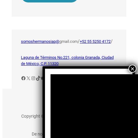
/
/
somoshermanosiap@
gmail.com
+52 55 5250 4172
Laguna de Términos No.221, colonia Granada, Ciudad
de México, C.P. 11320
Facebook
X
Instagram
TikTok
YouTube
Aviso de Privacidad
Copyright © 2025 somos-hermanos.mx. Todos los
derechos reservados.
De no existir previa autorización, queda