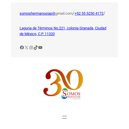
Saltar
al
/
/
somoshermanosiap@
gmail.com
+52 55 5250 4172
contenido
Laguna de Términos No.221, colonia Granada, Ciudad
de México, C.P. 11320
Facebook
X
Instagram
TikTok
YouTube