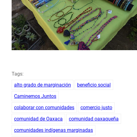
Tags:
alto grado de marginación
beneficio social
Caminemos Juntos
colaborar con comunidades
comercio justo
comunidad de Oaxaca
comunidad oaxaqueña
comunidades indígenas marginadas