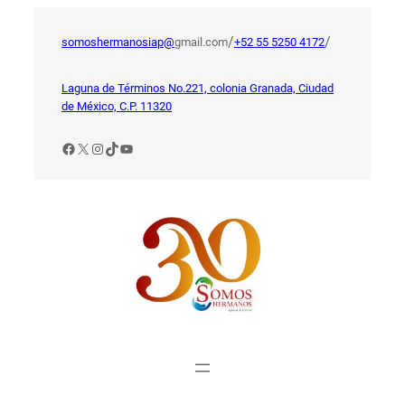
Saltar
al
/
/
somoshermanosiap@
gmail.com
+52 55 5250 4172
contenido
Laguna de Términos No.221, colonia Granada, Ciudad
de México, C.P. 11320
Facebook
X
Instagram
TikTok
YouTube