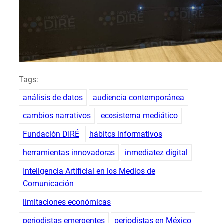
Tags:
análisis de datos
audiencia contemporánea
cambios narrativos
ecosistema mediático
Fundación DIRÉ
hábitos informativos
herramientas innovadoras
inmediatez digital
Inteligencia Artificial en los Medios de
Comunicación
limitaciones económicas
periodistas emergentes
periodistas en México