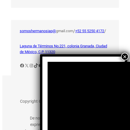
/
/
somoshermanosiap@
gmail.com
+52 55 5250 4172
Laguna de Términos No.221, colonia Granada, Ciudad
de México, C.P. 11320
Facebook
X
Instagram
TikTok
YouTube
Aviso de Privacidad
Copyright © 2025 somos-hermanos.mx. Todos los
derechos reservados.
De no existir previa autorización, queda
expresamente prohibida la publicación,